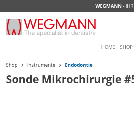
WEGMANN
- IH
springen
Zur Hauptnavigation springen
HOME
SHOP
Shop
Instrumente
Endodontie
Sonde Mikrochirurgie #
Bildergalerie überspringen