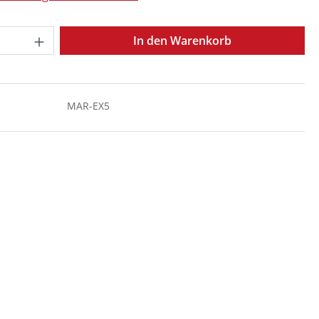
Anzahl: Gib den gewünschten Wert ein o
In den Warenkorb
MAR-EX5