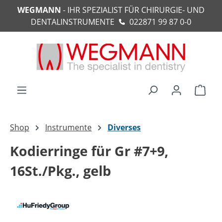
WEGMANN
- IHR SPEZIALIST FÜR CHIRURGIE- UND
alt springen
DENTALINSTRUMENTE
022871 99 87 0-0
Ware
Shop
Instrumente
Diverses
Kodierringe für Gr #7+9,
16St./Pkg., gelb