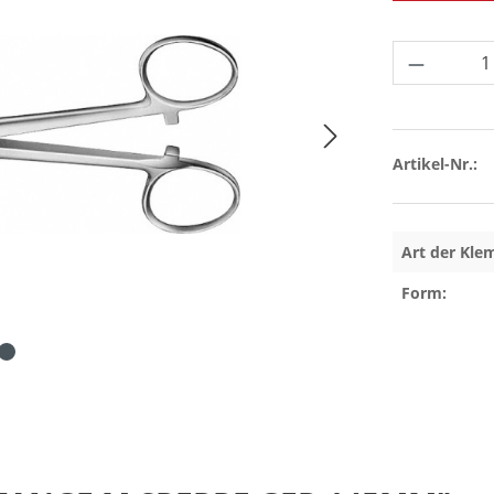
Produkt 
Artikel-Nr.:
Art der Kle
Form: