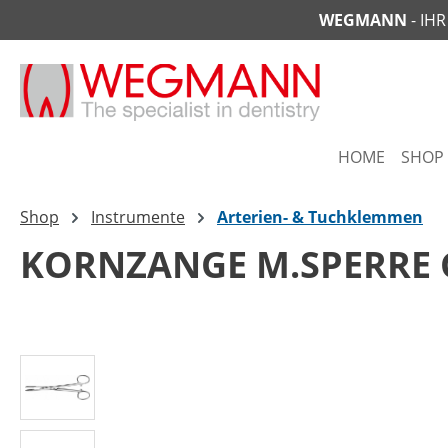
WEGMANN
- IH
springen
Zur Hauptnavigation springen
HOME
SHOP
Shop
Instrumente
Arterien- & Tuchklemmen
KORNZANGE M.SPERRE
Bildergalerie überspringen