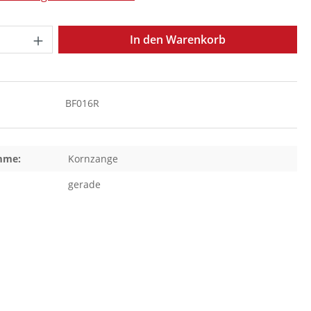
Anzahl: Gib den gewünschten Wert ein o
In den Warenkorb
BF016R
mme:
Kornzange
gerade