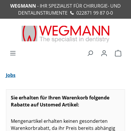
WEGMANN
- IHR SPEZIALIST FÜR CHIRURGIE- UND
alt springen
DENTALINSTRUMENTE
022871 99 87 0-0
Ware
Jobs
Sie erhalten für Ihren Warenkorb folgende
Rabatte auf Ustomed Artikel:
Mengenartikel erhalten keinen gesonderten
Warenkorbrabatt, da ihr Preis bereits abhängig