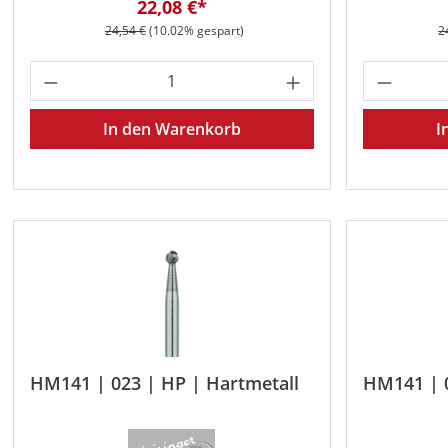
Verkaufspreis:
22,08 €*
Regulärer Preis:
R
24,54 €
(10.02% gespart)
2
Produkt Anzahl: Gib den gewünschten 
Produkt
In den Warenkorb
I
HM141 | 023 | HP | Hartmetall
HM141 | 0