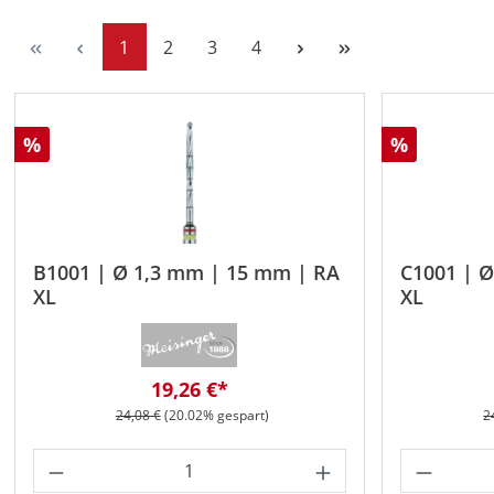
Seite
Seite
Seite
Seite
1
2
3
4
Rabatt
Rabatt
%
%
B1001 | Ø 1,3 mm | 15 mm | RA
C1001 | 
XL
XL
Verkaufspreis:
19,26 €*
Regulärer Preis:
R
24,08 €
(20.02% gespart)
2
Produkt Anzahl: Gib den gewünschten 
Produkt