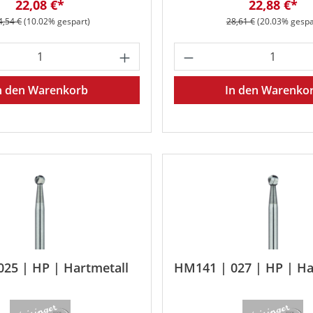
Verkaufspreis:
Verkaufspr
22,08 €*
22,88 €*
egulärer Preis:
Regulärer Preis:
4,54 €
(10.02% gespart)
28,61 €
(20.03% gespa
Wert ein oder benutze die Schaltfläche
 Anzahl: Gib den gewünschten Wert ein o
Produkt Anzahl: G
n den Warenkorb
In den Warenko
25 | HP | Hartmetall
HM141 | 027 | HP | Ha