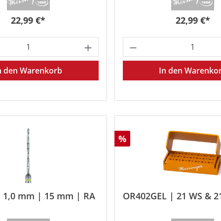
Regulärer Preis:
Regulärer P
22,99 €*
22,99 €*
Wert ein oder benutze die Schaltfläche
 Anzahl: Gib den gewünschten Wert ein o
Produkt Anzahl: G
n den Warenkorb
In den Warenko
Rabatt
%
Ø 1,0 mm | 15 mm | RA
OR402GEL | 21 WS & 2