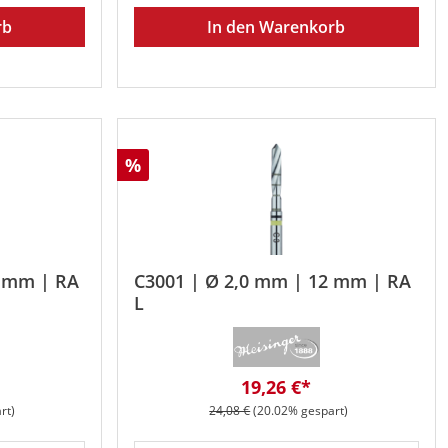
rb
In den Warenkorb
Rabatt
%
2 mm | RA
C3001 | Ø 2,0 mm | 12 mm | RA
L
eis:
Verkaufspreis:
19,26 €*
Regulärer Preis:
rt)
24,08 €
(20.02% gespart)