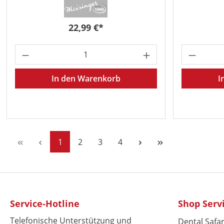
Regulärer Preis:
22,99 €*
Produkt Anzahl: Gib den gewünschten 
Produkt
In den Warenkorb
I
Seite
Seite
Seite
Seite
1
2
3
4
Service-Hotline
Shop Serv
Telefonische Unterstützung und
Dental Safar