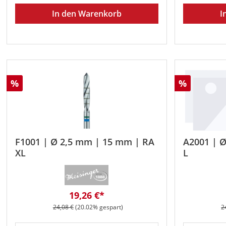
In den Warenkorb
I
Rabatt
Rabatt
%
%
F1001 | Ø 2,5 mm | 15 mm | RA
A2001 | 
XL
L
Verkaufspreis:
19,26 €*
Regulärer Preis:
R
24,08 €
(20.02% gespart)
2