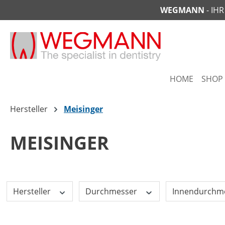
WEGMANN
- IH
springen
Zur Hauptnavigation springen
HOME
SHOP
Hersteller
Meisinger
MEISINGER
Hersteller
Durchmesser
Innendurchm