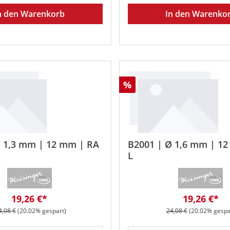
n den Warenkorb
In den Warenko
Rabatt
%
Ø 1,3 mm | 12 mm | RA
B2001 | Ø 1,6 mm | 1
L
Verkaufspreis:
Verkaufspr
19,26 €*
19,26 €*
egulärer Preis:
Regulärer Preis:
4,08 €
(20.02% gespart)
24,08 €
(20.02% gespa