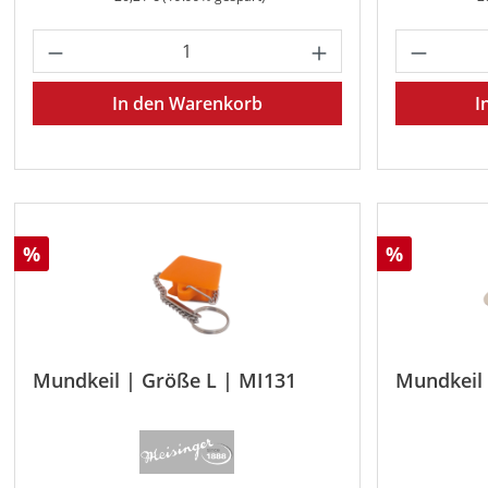
Produkt Anzahl: Gib den gewünschten 
Produkt
In den Warenkorb
I
Rabatt
Rabatt
%
%
Mundkeil | Größe L | MI131
Mundkeil 