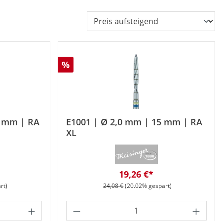
Rabatt
%
5 mm | RA
E1001 | Ø 2,0 mm | 15 mm | RA
XL
eis:
Verkaufspreis:
19,26 €*
Regulärer Preis:
rt)
24,08 €
(20.02% gespart)
n um die Anzahl zu erhöhen oder zu redu
der benutze die Schaltflächen um die A
ib den gewünschten Wert ein oder benut
Produkt Anzahl: Gib den gew