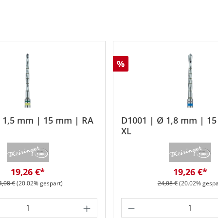
Rabatt
%
Ø 1,5 mm | 15 mm | RA
D1001 | Ø 1,8 mm | 1
XL
Verkaufspreis:
Verkaufspr
19,26 €*
19,26 €*
egulärer Preis:
Regulärer Preis:
4,08 €
(20.02% gespart)
24,08 €
(20.02% gespa
Wert ein oder benutze die Schaltfläche
 Anzahl: Gib den gewünschten Wert ein o
Produkt Anzahl: G