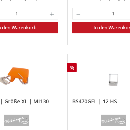
Wert ein oder benutze die Schaltfläche
 Anzahl: Gib den gewünschten Wert ein o
Produkt Anzahl: G
n den Warenkorb
In den Warenko
Rabatt
%
| Größe XL | MI130
BS470GEL | 12 HS