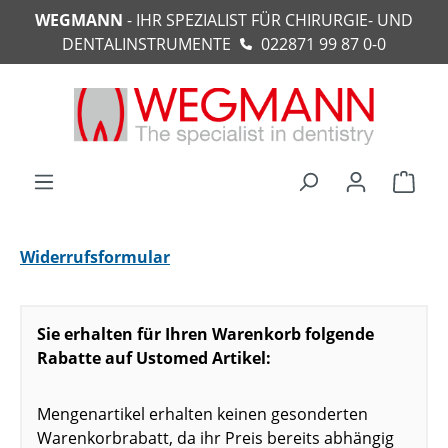
WEGMANN
- IHR SPEZIALIST FÜR CHIRURGIE- UND
alt springen
DENTALINSTRUMENTE
022871 99 87 0-0
Ware
Widerrufsformular
Sie erhalten für Ihren Warenkorb folgende
Rabatte auf Ustomed Artikel:
Mengenartikel erhalten keinen gesonderten
Warenkorbrabatt, da ihr Preis bereits abhängig