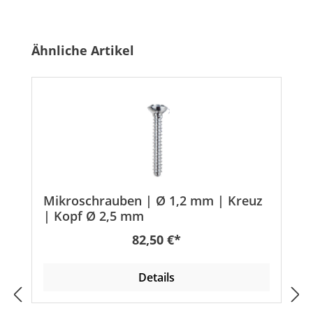
Produktgalerie überspringen
Ähnliche Artikel
Mikroschrauben | Ø 1,2 mm | Kreuz
| Kopf Ø 2,5 mm
Regulärer Preis:
82,50 €*
Details