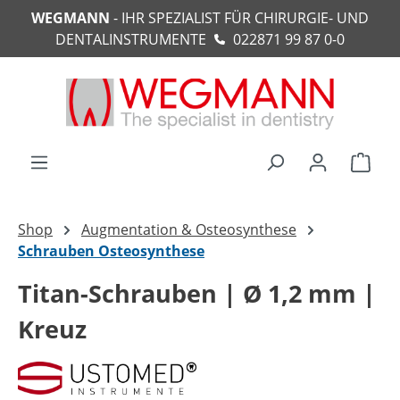
WEGMANN
- IHR SPEZIALIST FÜR CHIRURGIE- UND
alt springen
DENTALINSTRUMENTE
022871 99 87 0-0
Ware
Shop
Augmentation & Osteosynthese
Schrauben Osteosynthese
Titan-Schrauben | Ø 1,2 mm |
Kreuz