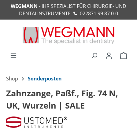
WEGMANN
- IHR SPEZIALIST FÜR CHIRURGIE- UND
alt springen
DENTALINSTRUMENTE
022871 99 87 0-0
Ware
Shop
Sonderposten
Zahnzange, Paßf., Fig. 74 N,
UK, Wurzeln | SALE