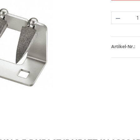
Produkt 
Artikel-Nr.: