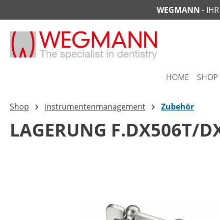
WEGMANN
- IH
springen
Zur Hauptnavigation springen
HOME
SHOP
Shop
Instrumentenmanagement
Zubehör
LAGERUNG F.DX506T/DX
Bildergalerie überspringen