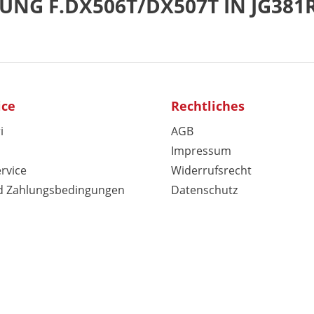
UNG F.DX506T/DX507T IN JG381
ice
Rechtliches
i
AGB
Impressum
rvice
Widerrufsrecht
d Zahlungsbedingungen
Datenschutz