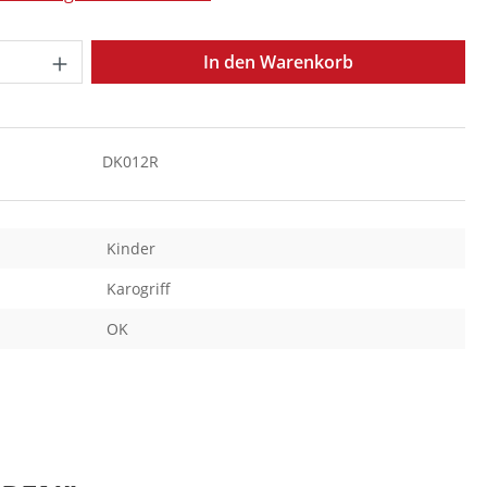
Anzahl: Gib den gewünschten Wert ein o
In den Warenkorb
DK012R
Kinder
Karogriff
OK