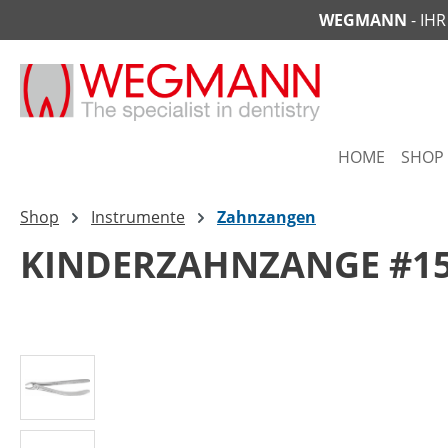
WEGMANN
- IH
springen
Zur Hauptnavigation springen
HOME
SHOP
Shop
Instrumente
Zahnzangen
KINDERZAHNZANGE #1
Bildergalerie überspringen