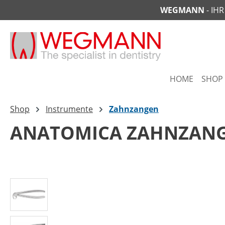
WEGMANN
- IH
springen
Zur Hauptnavigation springen
HOME
SHOP
Shop
Instrumente
Zahnzangen
ANATOMICA ZAHNZANG
Bildergalerie überspringen