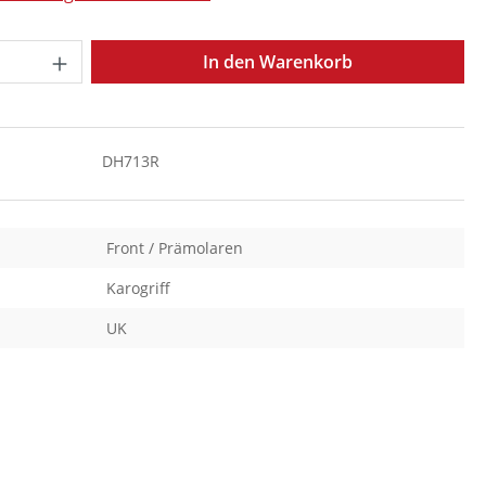
Anzahl: Gib den gewünschten Wert ein o
In den Warenkorb
DH713R
Front / Prämolaren
Karogriff
UK