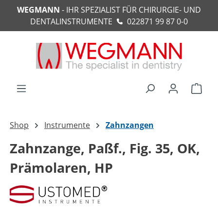
WEGMANN
- IHR SPEZIALIST FÜR CHIRURGIE- UND
alt springen
DENTALINSTRUMENTE
022871 99 87 0-0
Ware
Shop
Instrumente
Zahnzangen
Zahnzange, Paßf., Fig. 35, OK,
Prämolaren, HP