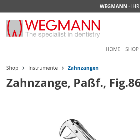
WEGMANN
- IH
springen
Zur Hauptnavigation springen
HOME
SHOP
Shop
Instrumente
Zahnzangen
Zahnzange, Paßf., Fig.8
Bildergalerie überspringen