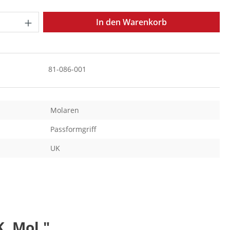
Anzahl: Gib den gewünschten Wert ein o
In den Warenkorb
81-086-001
Molaren
Passformgriff
UK
, Mol."