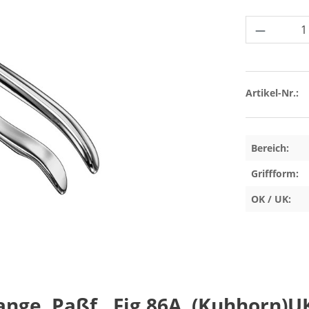
Produkt 
Artikel-Nr.:
Bereich:
Griffform:
OK / UK:
ge, Paßf., Fig.86A, (Kuhhorn)UK