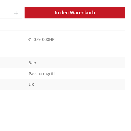
Anzahl: Gib den gewünschten Wert ein o
In den Warenkorb
81-079-000HP
8-er
Passformgriff
UK