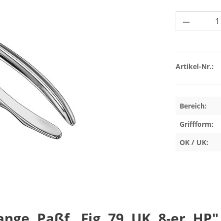
Produkt 
Artikel-Nr.:
Bereich:
Griffform:
OK / UK:
e, Paßf., Fig. 79, UK, 8-er, HP"