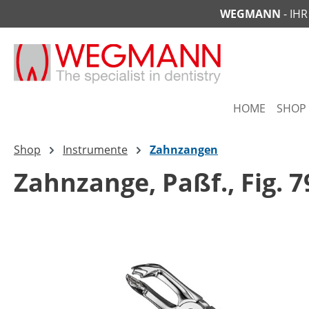
WEGMANN
- IH
springen
Zur Hauptnavigation springen
HOME
SHOP
Shop
Instrumente
Zahnzangen
Zahnzange, Paßf., Fig. 7
Bildergalerie überspringen