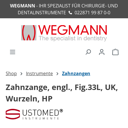
WEGMANN
- IHR SPEZIALIST FÜR CHIRURGIE- UND
alt springen
DENTALINSTRUMENTE
022871 99 87 0-0
Ware
Shop
Instrumente
Zahnzangen
Zahnzange, engl., Fig.33L, UK,
Wurzeln, HP