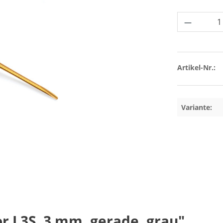
Produkt 
Artikel-Nr.:
Variante:
r L3S, 3 mm, gerade, grau"