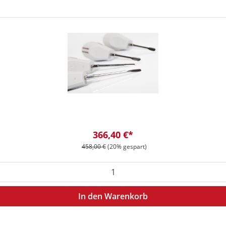
Verkaufspreis:
366,40 €*
Regulärer Preis:
458,00 €
(20% gespart)
en Wert ein oder benutze die Schaltflä
In den Warenkorb