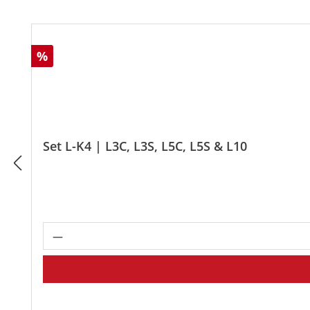
Produktgalerie überspringen
Rabatt
%
Set L-K4 | L3C, L3S, L5C, L5S & L10
Produkt Anzahl: Gib den gewünscht