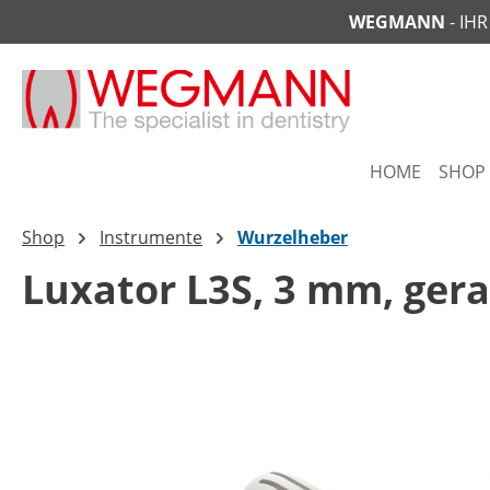
WEGMANN
- IH
springen
Zur Hauptnavigation springen
HOME
SHOP
Shop
Instrumente
Wurzelheber
Luxator L3S, 3 mm, gera
Bildergalerie überspringen