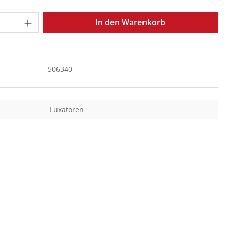
Anzahl: Gib den gewünschten Wert ein o
In den Warenkorb
506340
Luxatoren