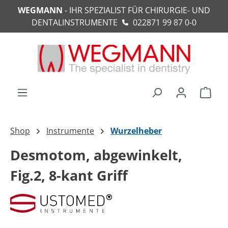
WEGMANN
- IHR SPEZIALIST FÜR CHIRURGIE- UND
alt springen
DENTALINSTRUMENTE
022871 99 87 0-0
Ware
Shop
Instrumente
Wurzelheber
Desmotom, abgewinkelt,
Fig.2, 8-kant Griff