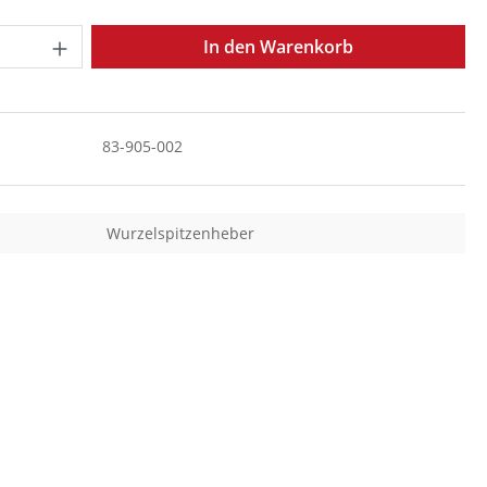
Anzahl: Gib den gewünschten Wert ein o
In den Warenkorb
83-905-002
Wurzelspitzenheber