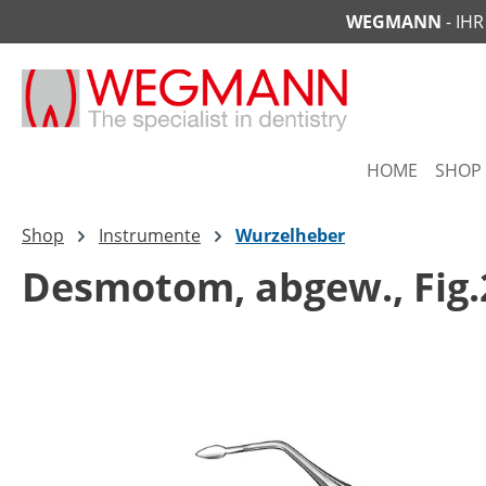
WEGMANN
- IH
springen
Zur Hauptnavigation springen
HOME
SHOP
Shop
Instrumente
Wurzelheber
Desmotom, abgew., Fig.2
Bildergalerie überspringen