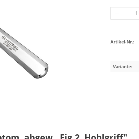
Produkt 
Artikel-Nr.:
Variante:
m, abgew., Fig.2, Hohlgriff"