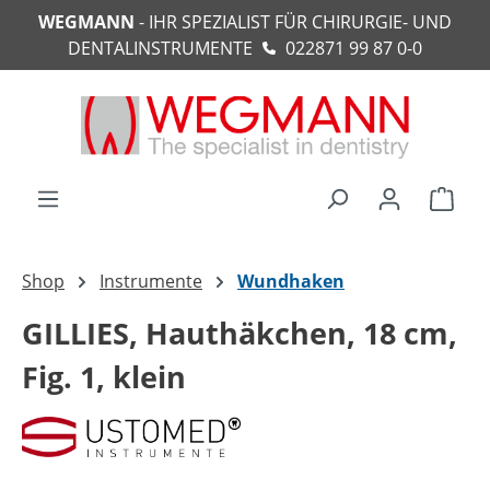
WEGMANN
- IHR SPEZIALIST FÜR CHIRURGIE- UND
alt springen
DENTALINSTRUMENTE
022871 99 87 0-0
Ware
Shop
Instrumente
Wundhaken
GILLIES, Hauthäkchen, 18 cm,
Fig. 1, klein