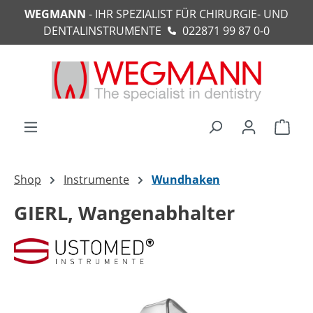
WEGMANN
- IHR SPEZIALIST FÜR CHIRURGIE- UND
alt springen
DENTALINSTRUMENTE
022871 99 87 0-0
Ware
Shop
Instrumente
Wundhaken
GIERL, Wangenabhalter
Bildergalerie überspringen