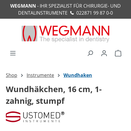
WEGMANN
- IHR SPEZIALIST FÜR CHIRURGIE- UND
alt springen
DENTALINSTRUMENTE
022871 99 87 0-0
Ware
Shop
Instrumente
Wundhaken
Wundhäkchen, 16 cm, 1-
zahnig, stumpf