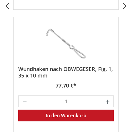
Wundhaken nach OBWEGESER, Fig. 1,
35 x 10 mm
Regulärer Preis:
77,70 €*
Produkt Anzahl: Gib den gewünschten
In den Warenkorb