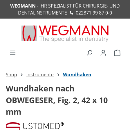
WEGMANN
- IHR SPEZIALIST FÜR CHIRURGIE- UND
alt springen
DENTALINSTRUMENTE
022871 99 87 0-0
Ware
Shop
Instrumente
Wundhaken
Wundhaken nach
OBWEGESER, Fig. 2, 42 x 10
mm