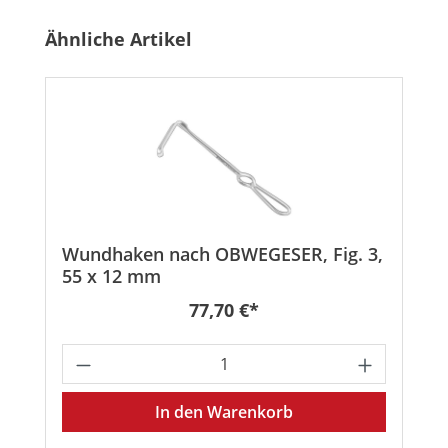
Produktgalerie überspringen
Ähnliche Artikel
Wundhaken nach OBWEGESER, Fig. 3,
55 x 12 mm
Regulärer Preis:
77,70 €*
Produkt Anzahl: Gib den gewünschten
In den Warenkorb