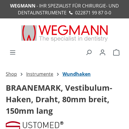
WEGMANN
- IHR SPEZIALIST FÜR CHIRURGIE- UND
alt springen
DENTALINSTRUMENTE
022871 99 87 0-0
Ware
Shop
Instrumente
Wundhaken
BRAANEMARK, Vestibulum-
Haken, Draht, 80mm breit,
150mm lang