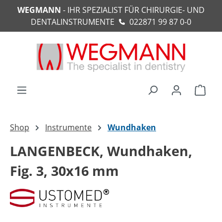
WEGMANN
- IHR SPEZIALIST FÜR CHIRURGIE- UND
alt springen
DENTALINSTRUMENTE
022871 99 87 0-0
Ware
Shop
Instrumente
Wundhaken
LANGENBECK, Wundhaken,
Fig. 3, 30x16 mm