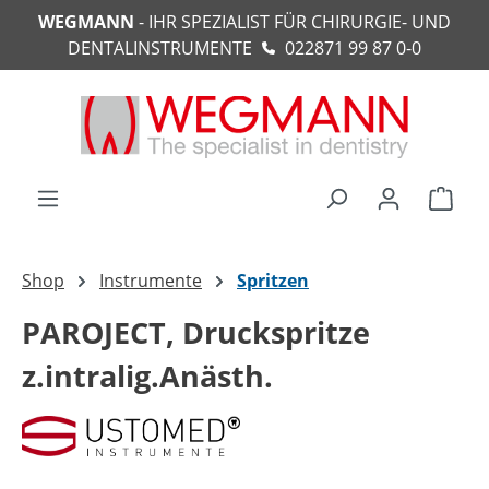
WEGMANN
- IHR SPEZIALIST FÜR CHIRURGIE- UND
alt springen
DENTALINSTRUMENTE
022871 99 87 0-0
Ware
Shop
Instrumente
Spritzen
PAROJECT, Druckspritze
z.intralig.Anästh.