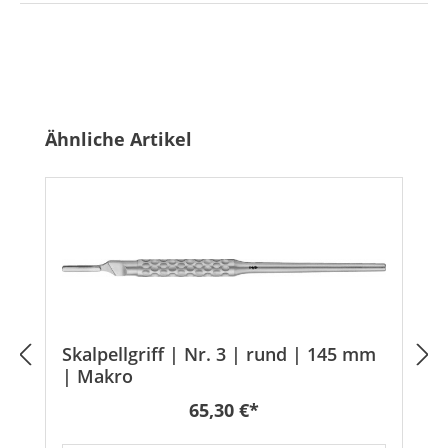
Produktgalerie überspringen
Ähnliche Artikel
Skalpellgriff | Nr. 3 | rund | 145 mm
| Makro
Regulärer Preis:
65,30 €*