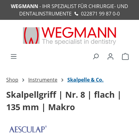
WEGMANN
- IHR SPEZIALIST FÜR CHIRURGIE- UND
alt springen
DENTALINSTRUMENTE
022871 99 87 0-0
Ware
Shop
Instrumente
Skalpelle & Co.
Skalpellgriff | Nr. 8 | flach |
135 mm | Makro