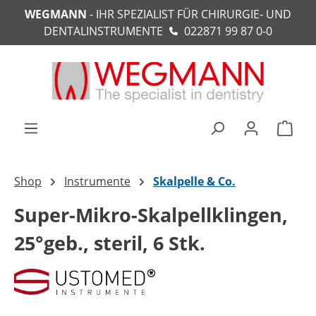
WEGMANN
- IHR SPEZIALIST FÜR CHIRURGIE- UND
alt springen
DENTALINSTRUMENTE
022871 99 87 0-0
Ware
Shop
Instrumente
Skalpelle & Co.
Super-Mikro-Skalpellklingen,
25°geb., steril, 6 Stk.