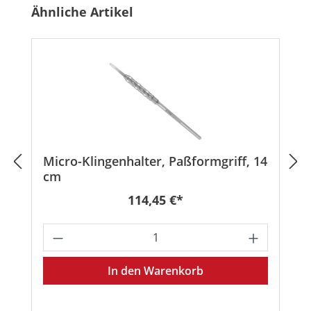
Produktgalerie überspringen
Ähnliche Artikel
Micro-Klingenhalter, Paßformgriff, 14
cm
Regulärer Preis:
114,45 €*
Produkt Anzahl: Gib den gewünschten
In den Warenkorb