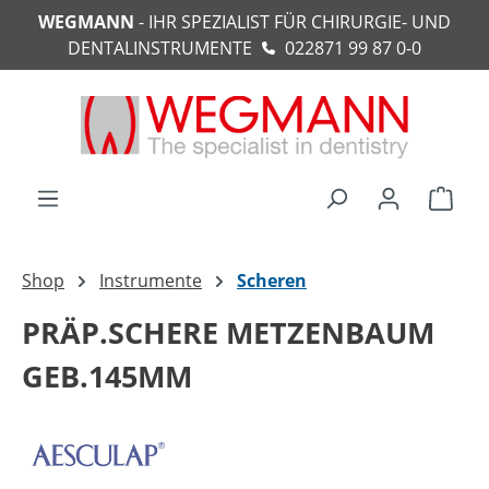
WEGMANN
- IHR SPEZIALIST FÜR CHIRURGIE- UND
alt springen
DENTALINSTRUMENTE
022871 99 87 0-0
Ware
Shop
Instrumente
Scheren
PRÄP.SCHERE METZENBAUM
GEB.145MM