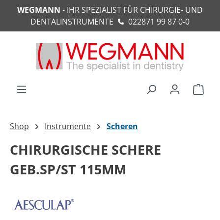
WEGMANN
- IHR SPEZIALIST FÜR CHIRURGIE- UND
alt springen
DENTALINSTRUMENTE
022871 99 87 0-0
Ware
Shop
Instrumente
Scheren
CHIRURGISCHE SCHERE
GEB.SP/ST 115MM