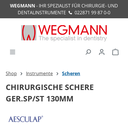
WEGMANN
- IHR SPEZIALIST FÜR CHIRURGIE- UND
alt springen
DENTALINSTRUMENTE
022871 99 87 0-0
Ware
Shop
Instrumente
Scheren
CHIRURGISCHE SCHERE
GER.SP/ST 130MM