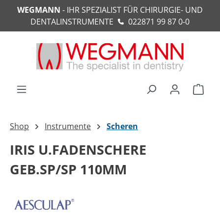
WEGMANN
- IHR SPEZIALIST FÜR CHIRURGIE- UND
alt springen
DENTALINSTRUMENTE
022871 99 87 0-0
Ware
Shop
Instrumente
Scheren
IRIS U.FADENSCHERE
GEB.SP/SP 110MM