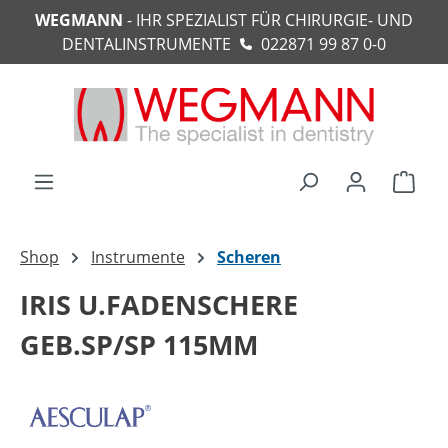
WEGMANN
- IHR SPEZIALIST FÜR CHIRURGIE- UND
alt springen
DENTALINSTRUMENTE
022871 99 87 0-0
Ware
Shop
Instrumente
Scheren
IRIS U.FADENSCHERE
GEB.SP/SP 115MM