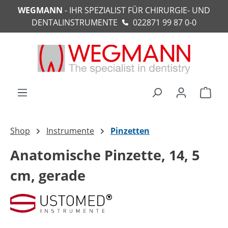
WEGMANN
- IHR SPEZIALIST FÜR CHIRURGIE- UND
alt springen
DENTALINSTRUMENTE
022871 99 87 0-0
Ware
Shop
Instrumente
Pinzetten
Anatomische Pinzette, 14, 5
cm, gerade