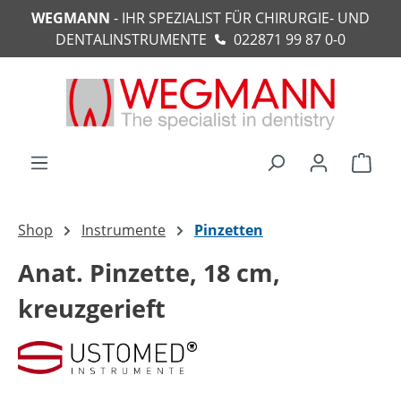
WEGMANN
- IHR SPEZIALIST FÜR CHIRURGIE- UND
alt springen
DENTALINSTRUMENTE
022871 99 87 0-0
Ware
Shop
Instrumente
Pinzetten
Anat. Pinzette, 18 cm,
kreuzgerieft