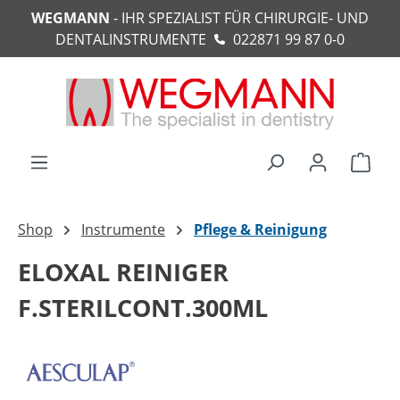
WEGMANN
- IHR SPEZIALIST FÜR CHIRURGIE- UND
alt springen
DENTALINSTRUMENTE
022871 99 87 0-0
Ware
Shop
Instrumente
Pflege & Reinigung
ELOXAL REINIGER
F.STERILCONT.300ML