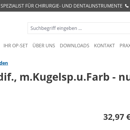
R SPEZIALIST FÜR CHIRURGIE- UND DENTALINSTRUMENTE
IHR OP-SET
ÜBER UNS
DOWNLOADS
KONTAKT
PRA
nden
f., m.Kugelsp.u.Farb - nu
32,97 