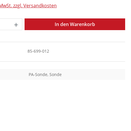
 MwSt. zzgl. Versandkosten
Anzahl: Gib den gewünschten Wert ein o
In den Warenkorb
85-699-012
PA-Sonde, Sonde