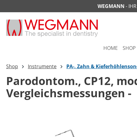
WEGMANN
- IH
springen
Zur Hauptnavigation springen
HOME
SHOP
Shop
Instrumente
PA-, Zahn & Kieferhöhlenso
Parodontom., CP12, modi
Vergleichsmessungen -
Bildergalerie überspringen