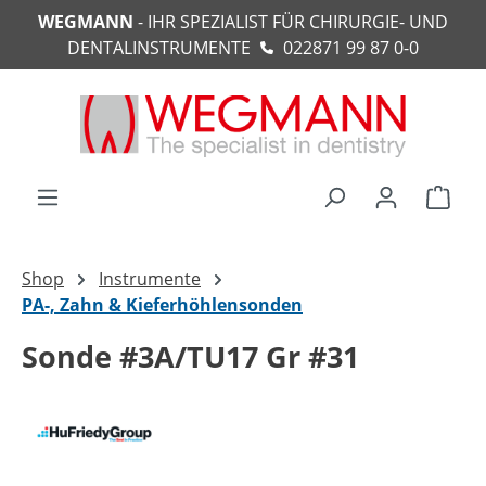
WEGMANN
- IHR SPEZIALIST FÜR CHIRURGIE- UND
alt springen
DENTALINSTRUMENTE
022871 99 87 0-0
Ware
Shop
Instrumente
PA-, Zahn & Kieferhöhlensonden
Sonde #3A/TU17 Gr #31