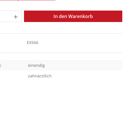
Anzahl: Gib den gewünschten Wert ein o
In den Warenkorb
EXS66
:
einendig
zahnärztlich