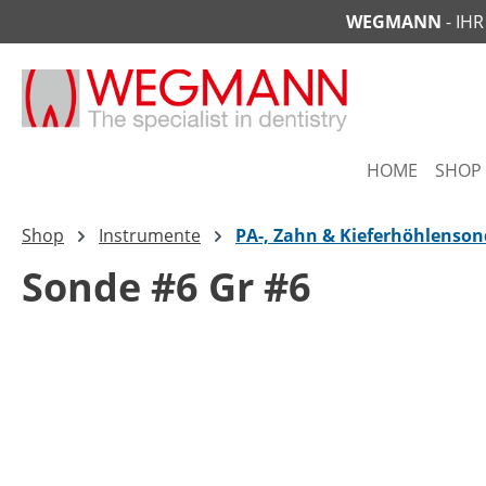
WEGMANN
- IH
springen
Zur Hauptnavigation springen
HOME
SHOP
Shop
Instrumente
PA-, Zahn & Kieferhöhlenso
Sonde #6 Gr #6
Bildergalerie überspringen