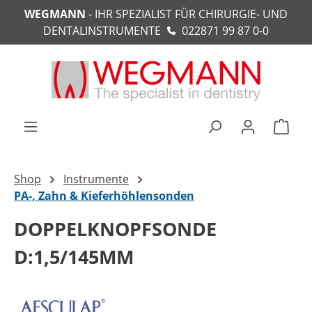
WEGMANN
- IHR SPEZIALIST FÜR CHIRURGIE- UND
alt springen
DENTALINSTRUMENTE
022871 99 87 0-0
Ware
Shop
Instrumente
PA-, Zahn & Kieferhöhlensonden
DOPPELKNOPFSONDE
D:1,5/145MM