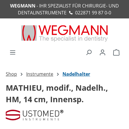
WEGMANN
- IHR SPEZIALIST FÜR CHIRURGIE- UND
alt springen
DENTALINSTRUMENTE
022871 99 87 0-0
Ware
Shop
Instrumente
Nadelhalter
MATHIEU, modif., Nadelh.,
HM, 14 cm, Innensp.