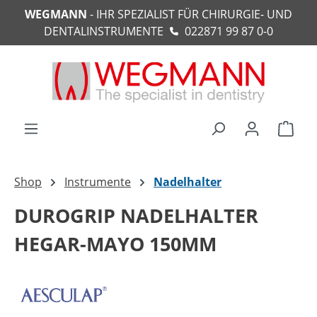
WEGMANN
- IHR SPEZIALIST FÜR CHIRURGIE- UND
alt springen
DENTALINSTRUMENTE
022871 99 87 0-0
Ware
Shop
Instrumente
Nadelhalter
DUROGRIP NADELHALTER
HEGAR-MAYO 150MM