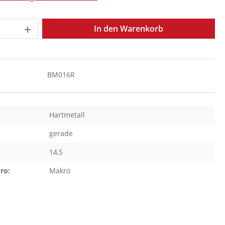
Anzahl: Gib den gewünschten Wert ein o
In den Warenkorb
BM016R
Hartmetall
gerade
14,5
ro:
Makro