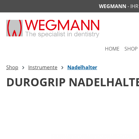
WEGMANN
- IH
springen
Zur Hauptnavigation springen
HOME
SHOP
Shop
Instrumente
Nadelhalter
DUROGRIP NADELHALT
Bildergalerie überspringen