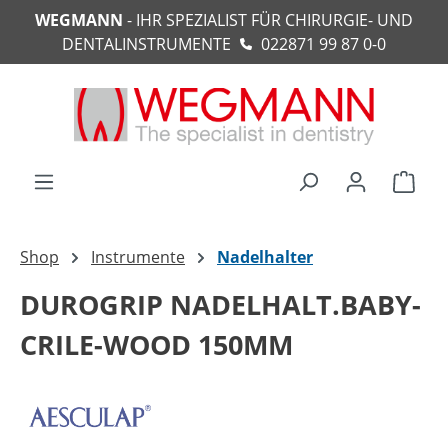
WEGMANN
- IHR SPEZIALIST FÜR CHIRURGIE- UND
alt springen
DENTALINSTRUMENTE
022871 99 87 0-0
Ware
Shop
Instrumente
Nadelhalter
DUROGRIP NADELHALT.BABY-
CRILE-WOOD 150MM