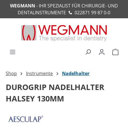
WEGMANN
- IHR SPEZIALIST FÜR CHIRURGIE- UND
alt springen
DENTALINSTRUMENTE
022871 99 87 0-0
Ware
Shop
Instrumente
Nadelhalter
DUROGRIP NADELHALTER
HALSEY 130MM