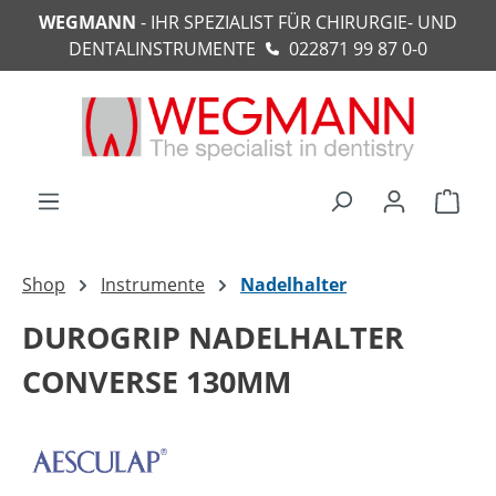
WEGMANN
- IHR SPEZIALIST FÜR CHIRURGIE- UND
alt springen
DENTALINSTRUMENTE
022871 99 87 0-0
Ware
Shop
Instrumente
Nadelhalter
DUROGRIP NADELHALTER
CONVERSE 130MM