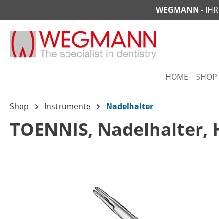
WEGMANN
- IH
springen
Zur Hauptnavigation springen
HOME
SHOP
Shop
Instrumente
Nadelhalter
TOENNIS, Nadelhalter, 
Bildergalerie überspringen