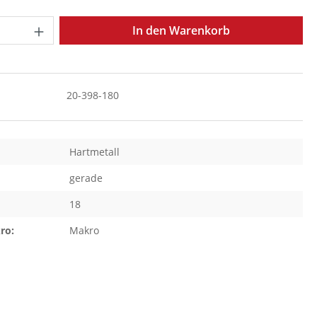
Anzahl: Gib den gewünschten Wert ein o
In den Warenkorb
20-398-180
Hartmetall
gerade
18
ro:
Makro