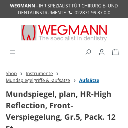
WEGMANN
- IHR SPEZIALIST FÜR CHIRURGIE- UND
alt springen
DENTALINSTRUMENTE
022871 99 87 0-0
Ware
Shop
Instrumente
Mundspiegelgriffe & -aufsätze
Aufsätze
Mundspiegel, plan, HR-High
Reflection, Front-
Verspiegelung, Gr.5, Pack. 12