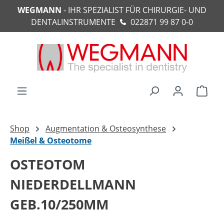
WEGMANN
- IHR SPEZIALIST FÜR CHIRURGIE- UND
alt springen
DENTALINSTRUMENTE
022871 99 87 0-0
Ware
Shop
Augmentation & Osteosynthese
Meißel & Osteotome
OSTEOTOM
NIEDERDELLMANN
GEB.10/250MM