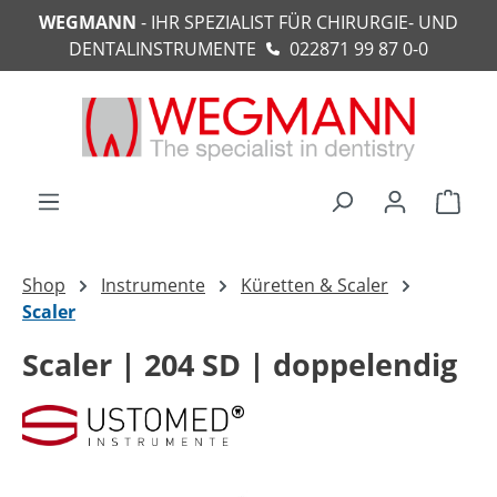
WEGMANN
- IHR SPEZIALIST FÜR CHIRURGIE- UND
alt springen
DENTALINSTRUMENTE
022871 99 87 0-0
Ware
Shop
Instrumente
Küretten & Scaler
Scaler
Scaler | 204 SD | doppelendig