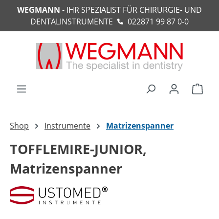
WEGMANN
- IHR SPEZIALIST FÜR CHIRURGIE- UND
alt springen
DENTALINSTRUMENTE
022871 99 87 0-0
Ware
Shop
Instrumente
Matrizenspanner
TOFFLEMIRE-JUNIOR,
Matrizenspanner